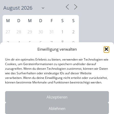
M
D
M
D
F
S
S
27
28
29
30
31
1
2
8
3
4
5
6
7
9
Einwilligung verwalten
10
11
12
13
14
16
15
Um dir ein optimales Erlebnis zu bieten, verwenden wir Technologien wie
17
18
19
20
21
22
23
Cookies, um Geräteinformationen zu speichern und/oder darauf
zuzugreifen. Wenn du diesen Technologien zustimmst, können wir Daten
wie das Surfverhalten oder eindeutige IDs auf dieser Website
24
25
26
27
28
29
30
verarbeiten. Wenn du deine Einwillligung nicht erteilst oder zurückziehst,
können bestimmte Merkmale und Funktionen beeinträchtigt werden.
31
1
2
3
4
5
6
Akzeptieren
Ablehnen