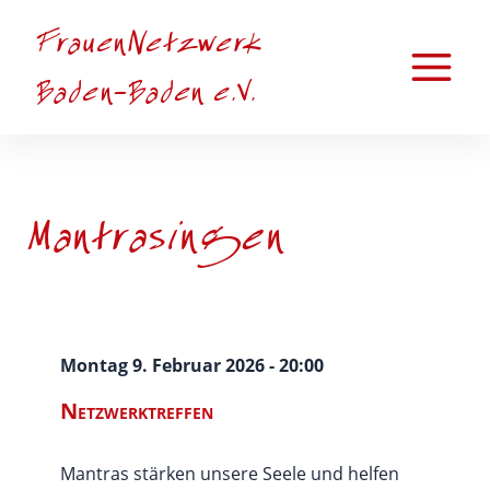
Zum
FrauenNetzwerk
Inhalt
springen
Main
Baden-Baden e.V.
Menu
Mantrasingen
Montag 9. Februar 2026 - 20:00
Netzwerktreffen
Mantras stärken unsere Seele und helfen