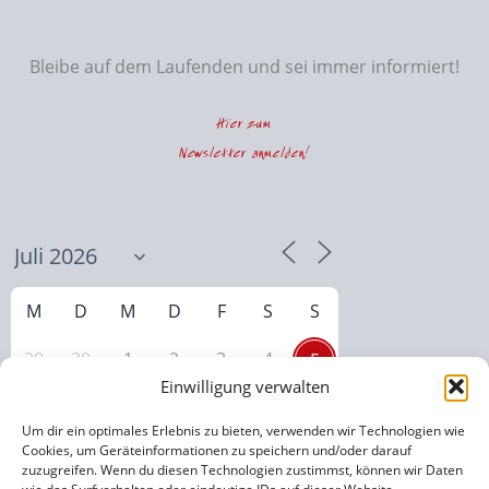
Bleibe auf dem Laufenden und sei immer informiert!
Hier zum
Newsletter anmelden!
M
D
M
D
F
S
S
29
30
1
2
3
4
5
Einwilligung verwalten
6
7
8
9
10
11
12
Um dir ein optimales Erlebnis zu bieten, verwenden wir Technologien wie
14
15
16
17
18
19
Cookies, um Geräteinformationen zu speichern und/oder darauf
13
zuzugreifen. Wenn du diesen Technologien zustimmst, können wir Daten