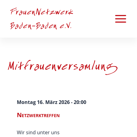
Zum
FrauenNetzwerk
Inhalt
springen
Main
Baden-Baden e.V.
Menu
Mitfrauenversamlung
Montag 16. März 2026 - 20:00
Netzwerktreffen
Wir sind unter uns