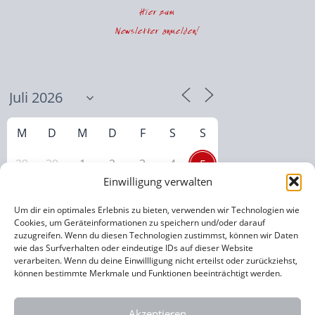
Hier zum
Newsletter anmelden!
M
D
M
D
F
S
S
29
30
1
2
3
4
5
Einwilligung verwalten
6
7
8
9
10
11
12
Um dir ein optimales Erlebnis zu bieten, verwenden wir Technologien wie
14
15
16
17
18
19
Cookies, um Geräteinformationen zu speichern und/oder darauf
13
zuzugreifen. Wenn du diesen Technologien zustimmst, können wir Daten
wie das Surfverhalten oder eindeutige IDs auf dieser Website
20
21
22
23
24
25
26
verarbeiten. Wenn du deine Einwillligung nicht erteilst oder zurückziehst,
können bestimmte Merkmale und Funktionen beeinträchtigt werden.
27
28
29
30
31
1
2
Akzeptieren