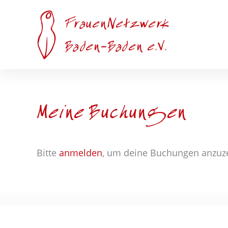
Zum
Inhalt
FrauenNetzwerk
springen
Baden-Baden e.V.
Meine Buchungen
Bitte
anmelden
, um deine Buchungen anzuz