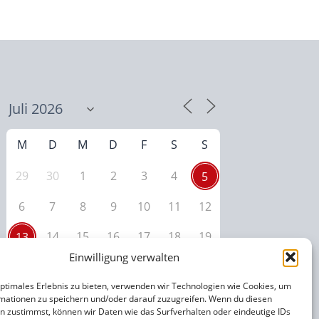
M
D
M
D
F
S
S
29
30
1
2
3
4
5
6
7
8
9
10
11
12
14
15
16
17
18
19
13
Einwilligung verwalten
20
21
22
23
24
25
26
optimales Erlebnis zu bieten, verwenden wir Technologien wie Cookies, um
27
28
29
30
31
1
2
mationen zu speichern und/oder darauf zuzugreifen. Wenn du diesen
n zustimmst, können wir Daten wie das Surfverhalten oder eindeutige IDs