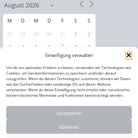
M
D
M
D
F
S
S
27
28
29
30
31
1
2
7
3
4
5
6
8
9
Einwilligung verwalten
10
11
12
13
14
16
15
Um dir ein optimales Erlebnis zu bieten, verwenden wir Technologien wie
17
18
19
20
21
22
23
Cookies, um Geräteinformationen zu speichern und/oder darauf
zuzugreifen. Wenn du diesen Technologien zustimmst, können wir Daten
wie das Surfverhalten oder eindeutige IDs auf dieser Website
24
25
26
27
28
29
30
verarbeiten. Wenn du deine Einwillligung nicht erteilst oder zurückziehst,
können bestimmte Merkmale und Funktionen beeinträchtigt werden.
31
1
2
3
4
5
6
Akzeptieren
Ablehnen