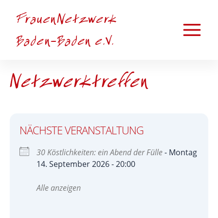
Zum
FrauenNetzwerk
Inhalt
springen
Main
Baden-Baden e.V.
Menu
Netzwerktreffen
NÄCHSTE VERANSTALTUNG
30 Köstlichkeiten: ein Abend der Fülle
- Montag
14. September 2026 - 20:00
Alle anzeigen