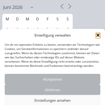
M
D
M
D
F
S
S
1
2
3
4
5
6
7
Einwilligung verwalten
9
10
11
12
13
14
8
Um dir ein optimales Erlebnis zu bieten, verwenden wir Technologien wie
15
16
17
18
19
21
Cookies, um Geräteinformationen zu speichern und/oder darauf
20
zuzugreifen. Wenn du diesen Technologien zustimmst, können wir Daten
wie das Surfverhalten oder eindeutige IDs auf dieser Website
22
23
24
25
26
27
28
verarbeiten. Wenn du deine Einwillligung nicht erteilst oder zurückziehst,
können bestimmte Merkmale und Funktionen beeinträchtigt werden.
29
30
1
2
3
4
5
Akzeptieren
Ablehnen
Einstellungen ansehen