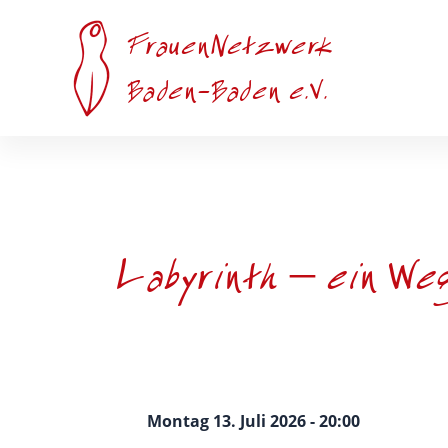
Zum
Inhalt
FrauenNetzwerk
springen
Baden-Baden e.V.
Labyrinth – ein We
Montag 13. Juli 2026 - 20:00