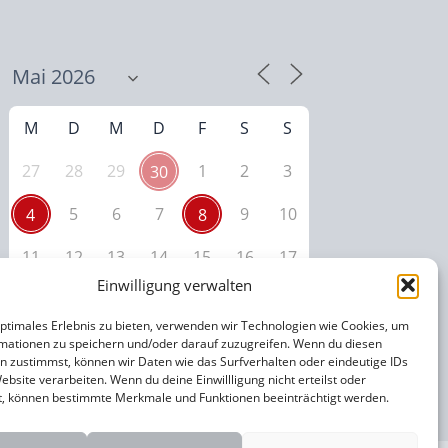
M
D
M
D
F
S
S
27
28
29
1
2
3
30
5
6
7
9
10
4
8
11
12
13
14
15
16
17
Einwilligung verwalten
18
19
20
21
22
23
24
optimales Erlebnis zu bieten, verwenden wir Technologien wie Cookies, um
25
26
27
28
29
30
31
mationen zu speichern und/oder darauf zuzugreifen. Wenn du diesen
n zustimmst, können wir Daten wie das Surfverhalten oder eindeutige IDs
ebsite verarbeiten. Wenn du deine Einwillligung nicht erteilst oder
t, können bestimmte Merkmale und Funktionen beeinträchtigt werden.