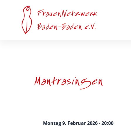
Zum
Inhalt
FrauenNetzwerk
springen
Baden-Baden e.V.
Mantrasingen
Montag 9. Februar 2026 - 20:00