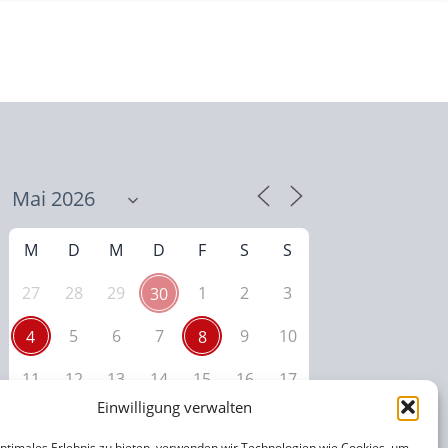
M
D
M
D
F
S
S
27
28
29
1
2
3
30
5
6
7
9
10
4
8
11
12
13
14
15
16
17
Einwilligung verwalten
18
19
20
21
22
23
24
optimales Erlebnis zu bieten, verwenden wir Technologien wie Cookies, um