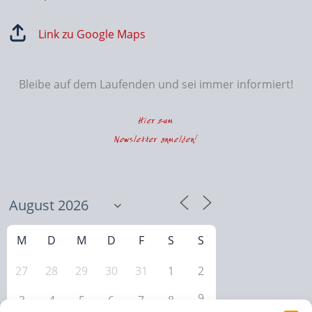
Link zu Google Maps
Bleibe auf dem Laufenden und sei immer informiert!
Hier zum
Newsletter anmelden!
M
D
M
D
F
S
S
27
28
29
30
31
1
2
9
3
4
5
6
7
8