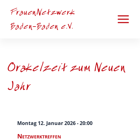
Zum
FrauenNetzwerk
Inhalt
springen
Main
Baden-Baden e.V.
Menu
Orakelzeit zum Neuen
Jahr
Montag 12. Januar 2026 - 20:00
Netzwerktreffen