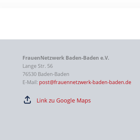
FrauenNetzwerk Baden-Baden e.V.
Lange Str. 56
76530 Baden-Baden
E-Mail:
post@frauennetzwerk-baden-baden.de
Link zu Google Maps