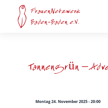
Zum
Inhalt
FrauenNetzwerk
springen
Baden-Baden e.V.
Tannengrün – Adve
Montag 24. November 2025 - 20:00