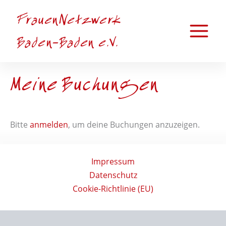
Zum
FrauenNetzwerk
Inhalt
springen
Main
Baden-Baden e.V.
Menu
Meine Buchungen
Bitte
anmelden
, um deine Buchungen anzuzeigen.
Impressum
Datenschutz
Cookie-Richtlinie (EU)